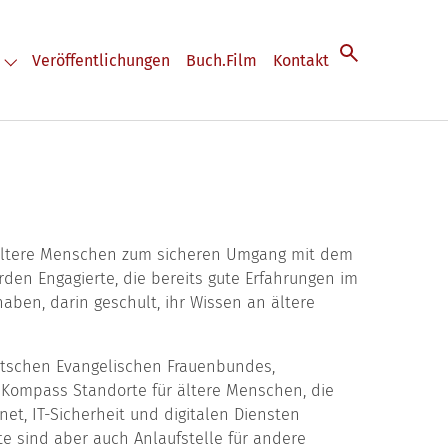
Veröffentlichungen
Buch.Film
Kontakt
les"
Submenu for "Veranstaltungen"
n, ältere Menschen zum sicheren Umgang mit dem
rden Engagierte, die bereits gute Erfahrungen im
ben, darin geschult, ihr Wissen an ältere
utschen Evangelischen Frauenbundes,
l-Kompass Standorte für ältere Menschen, die
et, IT-Sicherheit und digitalen Diensten
e sind aber auch Anlaufstelle für andere